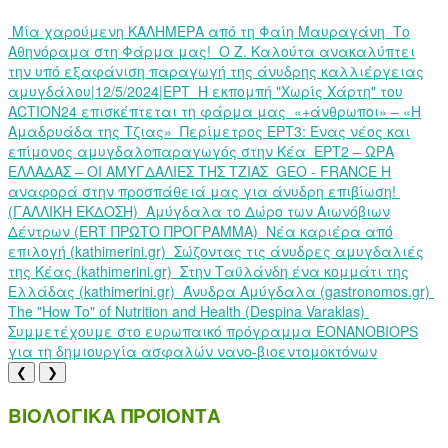
Μία χαρούμενη ΚΑΛΗΜΕΡΑ από τη Φαίη Μαυραγάνη
Το
Αθηνόραμα στη Φάρμα μας!
Ο Ζ. Καλούτα ανακαλύπτει
την υπό εξαφάνιση παραγωγή της άνυδρης καλλιέργειας
αμυγδάλου|12/5/2024|ΕΡΤ
Η εκπομπή "Χωρίς Χάρτη" του
ACTION24 επισκέπτεται τη φάρμα μας
«+άνθρωποι» – «Η
Αμαδρυάδα της Τζιας»
Περίμετρος ΕΡΤ3: Ένας νέος και
επίμονος αμυγδαλοπαραγωγός στην Κέα
ΕΡΤ2 – ΩΡΑ
ΕΛΛΑΔΑΣ – ΟΙ ΑΜΥΓΔΑΛΙΕΣ ΤΗΣ ΤΖΙΑΣ
GEO - FRANCE Η
αναφορά στην προσπάθειά μας για άνυδρη επιβίωση!
(ΓΑΛΛΙΚΗ ΕΚΔΟΣΗ)
Αμύγδαλα το Δώρο των Αιωνόβιων
Δέντρων (ERT ΠΡΩΤΟ ΠΡΟΓΡΑΜΜΑ)
Νέα καριέρα από
επιλογή (kathimerini.gr)
Σώζοντας τις άνυδρες αμυγδαλιές
της Κέας (kathimerini.gr)
Στην Ταϋλάνδη ένα κομμάτι της
Ελλάδας (kathimerini.gr)
Άνυδρα Αμύγδαλα (gastronomos.gr)
The "How To" of Nutrition and Health (Despina Varaklas)
Συμμετέχουμε στο ευρωπαικό πρόγραμμα EONANOBIOPS
για τη δημιουργία ασφαλών νανο-βιοεντομοκτόνων
❮
❯
ΒΙΟΛΟΓΙΚΑ ΠΡΟΪΟΝΤΑ