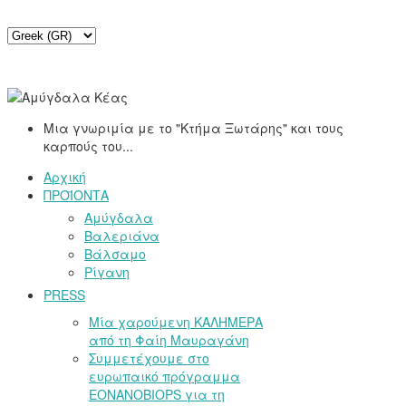
Μια γνωριμία με το "Κτήμα Ξωτάρης" και τους
καρπούς του...
Αρχική
ΠΡΟΪΟΝΤΑ
Αμύγδαλα
Βαλεριάνα
Βάλσαμο
Ρίγανη
PRESS
Μία χαρούμενη ΚΑΛΗΜΕΡΑ
από τη Φαίη Μαυραγάνη
Συμμετέχουμε στο
ευρωπαικό πρόγραμμα
EONANOBIOPS για τη