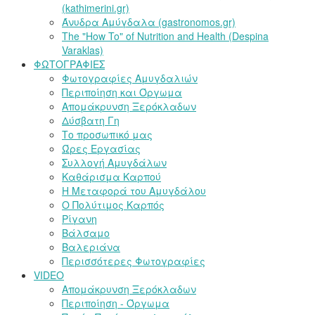
(kathimerini.gr)
Άνυδρα Αμύγδαλα (gastronomos.gr)
The "How To" of Nutrition and Health (Despina
Varaklas)
ΦΩΤΟΓΡΑΦΙΕΣ
Φωτογραφίες Αμυγδαλιών
Περιποίηση και Όργωμα
Απομάκρυνση Ξερόκλαδων
Δύσβατη Γη
Το προσωπικό μας
Ώρες Εργασίας
Συλλογή Αμυγδάλων
Καθάρισμα Καρπού
Η Μεταφορά του Αμυγδάλου
Ο Πολύτιμος Καρπός
Ρίγανη
Βάλσαμο
Βαλεριάνα
Περισσότερες Φωτογραφίες
VIDEO
Απομάκρυνση Ξερόκλαδων
Περιποίηση - Όργωμα