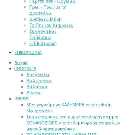
Περιποίηση - Όργωμα
Πρωί - Πρωί με τη
Δροσούλα
Δύσβατα Μέρη
Το Πετ του Κτήματος
Συλλογή και
Ράβδισμα
Η Επιστροφή
ΕΠΙΚΟΙΝΩΝΙΑ
Αρχική
ΠΡΟΪΟΝΤΑ
Αμύγδαλα
Βαλεριάνα
Βάλσαμο
Ρίγανη
PRESS
Μία χαρούμενη ΚΑΛΗΜΕΡΑ από τη Φαίη
Μαυραγάνη
Συμμετέχουμε στο ευρωπαικό πρόγραμμα
EONANOBIOPS για τη δημιουργία ασφαλών
νανο-βιοεντομοκτόνων
ΤΟ ΑΘΗΝΟΡΑΜΑ ΣΤΗ ΦΑΡΜΑ ΜΑΣ!