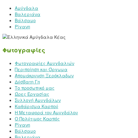
Αμύγδαλα
Βαλεριάνα
Βάλσαμο
Ρίγανη
Φωτογραφίες
Φωτογραφίες Αμυγδαλιών
Περιποίηση και Όργωμα
Απομάκρυνση Ξερόκλαδων
Δύσβατη Γη
Το προσωπικό μας
Ώρες Εργασίας
Συλλογή Αμυγδάλων
Καθάρισμα Καρπού
Η Μεταφορά του Αμυγδάλου
Ο Πολύτιμος Καρπός
Ρίγανη
Βάλσαμο
Βαλεριάνα