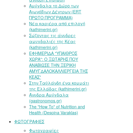
Αμύγδαλα το Δώρο των
Αιωνόβιων Δέντρων (ERT
ΠΡΩΤΟ ΠΡΟΓΡΑΜΜΑ)
Νέα καριέρα από επιλογή
(kathimerini.gr)
Σώζοντας τις άνυδρες
αμυγδαλιές της Κέας
(kathimerini.gr)
ΕΦΗΜΕΡΙΔΑ "ΥΠΑΙΘΡΟΣ
ΧΩΡΑ": Ο ΞΩΤΑΡΗΣ ΠΟΥ
ΑΝΑΒΙΩΣΕ ΤΗΝ ΞΕΡΙΚΗ
ΑΜΥΓΔΑΛΟΚΑΛΛΙΕΡΓΕΙΑ ΤΗΣ
ΚΕΑΣ"
Στην Ταϋλάνδη ένα κομμάτι
της Ελλάδας (kathimerini.gr)
Άνυδρα Αμύγδαλα
(gastronomos.gr)
The "How To" of Nutrition and
Health (Despina Varaklas)
ΦΩΤΟΓΡΑΦΙΕΣ
Φωτογραφίες