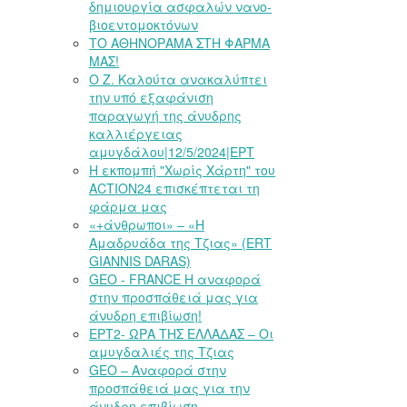
δημιουργία ασφαλών νανο-
βιοεντομοκτόνων
ΤΟ ΑΘΗΝΟΡΑΜΑ ΣΤΗ ΦΑΡΜΑ
ΜΑΣ!
Ο Ζ. Καλούτα ανακαλύπτει
την υπό εξαφάνιση
παραγωγή της άνυδρης
καλλιέργειας
αμυγδάλου|12/5/2024|ΕΡΤ
Η εκπομπή "Χωρίς Χάρτη" του
ACTION24 επισκέπτεται τη
φάρμα μας
«+άνθρωποι» – «Η
Αμαδρυάδα της Τζιας» (ERT
GIANNIS DARAS)
GEO - FRANCE Η αναφορά
στην προσπάθειά μας για
άνυδρη επιβίωση!
ΕΡΤ2- ΩΡΑ ΤΗΣ ΕΛΛΑΔΑΣ – Οι
αμυγδαλιές της Τζιας
GEO – Αναφορά στην
προσπάθειά μας για την
άνυδρη επιβίωση