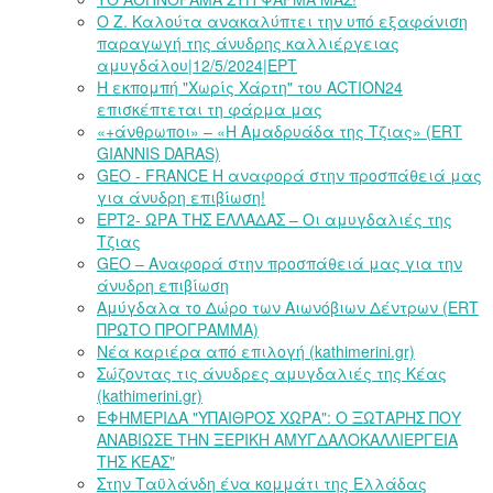
Ο Ζ. Καλούτα ανακαλύπτει την υπό εξαφάνιση
παραγωγή της άνυδρης καλλιέργειας
αμυγδάλου|12/5/2024|ΕΡΤ
Η εκπομπή "Χωρίς Χάρτη" του ACTION24
επισκέπτεται τη φάρμα μας
«+άνθρωποι» – «Η Αμαδρυάδα της Τζιας» (ERT
GIANNIS DARAS)
GEO - FRANCE Η αναφορά στην προσπάθειά μας
για άνυδρη επιβίωση!
ΕΡΤ2- ΩΡΑ ΤΗΣ ΕΛΛΑΔΑΣ – Οι αμυγδαλιές της
Τζιας
GEO – Αναφορά στην προσπάθειά μας για την
άνυδρη επιβίωση
Αμύγδαλα το Δώρο των Αιωνόβιων Δέντρων (ERT
ΠΡΩΤΟ ΠΡΟΓΡΑΜΜΑ)
Νέα καριέρα από επιλογή (kathimerini.gr)
Σώζοντας τις άνυδρες αμυγδαλιές της Κέας
(kathimerini.gr)
ΕΦΗΜΕΡΙΔΑ "ΥΠΑΙΘΡΟΣ ΧΩΡΑ": Ο ΞΩΤΑΡΗΣ ΠΟΥ
ΑΝΑΒΙΩΣΕ ΤΗΝ ΞΕΡΙΚΗ ΑΜΥΓΔΑΛΟΚΑΛΛΙΕΡΓΕΙΑ
ΤΗΣ ΚΕΑΣ"
Στην Ταϋλάνδη ένα κομμάτι της Ελλάδας