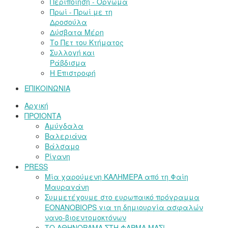
Περιποίηση - Όργωμα
Πρωί - Πρωί με τη
Δροσούλα
Δύσβατα Μέρη
Το Πετ του Κτήματος
Συλλογή και
Ράβδισμα
Η Επιστροφή
ΕΠΙΚΟΙΝΩΝΙΑ
Αρχική
ΠΡΟΪΟΝΤΑ
Αμύγδαλα
Βαλεριάνα
Βάλσαμο
Ρίγανη
PRESS
Μία χαρούμενη ΚΑΛΗΜΕΡΑ από τη Φαίη
Μαυραγάνη
Συμμετέχουμε στο ευρωπαικό πρόγραμμα
EONANOBIOPS για τη δημιουργία ασφαλών
νανο-βιοεντομοκτόνων
ΤΟ ΑΘΗΝΟΡΑΜΑ ΣΤΗ ΦΑΡΜΑ ΜΑΣ!