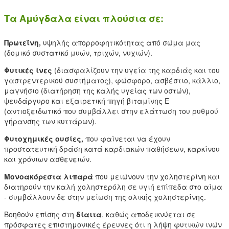
Τα Αμύγδαλα είναι πλούσια σε:
Πρωτεΐνη,
υψηλής απορροφητικότητας από σώμα μας
(δομικό συστατικό μυών, τριχών, νυχιών).
Φυτικές ίνες
(διασφαλίζουν την υγεία της καρδιάς και του
γαστρεντερικού συστήματος), φώσφορο, ασβέστιο, κάλλιο,
μαγνήσιο (διατήρηση της καλής υγείας των οστών),
ψευδάργυρο και εξαιρετική πηγή βιταμίνης Ε
(αντιοξειδωτικό που συμβάλλει στην ελάττωση του ρυθμού
γήρανσης των κυττάρων).
Φυτοχημικές ουσίες,
που φαίνεται να έχουν
προστατευτική δράση κατά καρδιακών παθήσεων, καρκίνου
και χρόνιων ασθενειών.
Μονοακόρεστα λιπαρά
που μειώνουν την χοληστερίνη και
διατηρούν την καλή χοληστερόλη σε υγιή επίπεδα στο αίμα
- συμβάλλουν δε στην μείωση της ολικής χοληστερίνης.
Βοηθούν επίσης στη
δίαιτα
, καθώς αποδεικνύεται σε
πρόσφατες επιστημονικές έρευνες ότι η λήψη φυτικών ινών