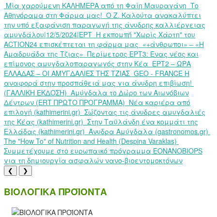
Μία χαρούμενη ΚΑΛΗΜΕΡΑ από τη Φαίη Μαυραγάνη
Το
Αθηνόραμα στη Φάρμα μας!
Ο Ζ. Καλούτα ανακαλύπτει
την υπό εξαφάνιση παραγωγή της άνυδρης καλλιέργειας
αμυγδάλου|12/5/2024|ΕΡΤ
Η εκπομπή "Χωρίς Χάρτη" του
ACTION24 επισκέπτεται τη φάρμα μας
«+άνθρωποι» – «Η
Αμαδρυάδα της Τζιας»
Περίμετρος ΕΡΤ3: Ένας νέος και
επίμονος αμυγδαλοπαραγωγός στην Κέα
ΕΡΤ2 – ΩΡΑ
ΕΛΛΑΔΑΣ – ΟΙ ΑΜΥΓΔΑΛΙΕΣ ΤΗΣ ΤΖΙΑΣ
GEO - FRANCE Η
αναφορά στην προσπάθειά μας για άνυδρη επιβίωση!
(ΓΑΛΛΙΚΗ ΕΚΔΟΣΗ)
Αμύγδαλα το Δώρο των Αιωνόβιων
Δέντρων (ERT ΠΡΩΤΟ ΠΡΟΓΡΑΜΜΑ)
Νέα καριέρα από
επιλογή (kathimerini.gr)
Σώζοντας τις άνυδρες αμυγδαλιές
της Κέας (kathimerini.gr)
Στην Ταϋλάνδη ένα κομμάτι της
Ελλάδας (kathimerini.gr)
Άνυδρα Αμύγδαλα (gastronomos.gr)
The "How To" of Nutrition and Health (Despina Varaklas)
Συμμετέχουμε στο ευρωπαικό πρόγραμμα EONANOBIOPS
για τη δημιουργία ασφαλών νανο-βιοεντομοκτόνων
❮
❯
ΒΙΟΛΟΓΙΚΑ ΠΡΟΪΟΝΤΑ