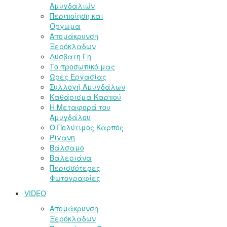
Αμυγδαλιών
Περιποίηση και
Όργωμα
Απομάκρυνση
Ξερόκλαδων
Δύσβατη Γη
Το προσωπικό μας
Ώρες Εργασίας
Συλλογή Αμυγδάλων
Καθάρισμα Καρπού
Η Μεταφορά του
Αμυγδάλου
Ο Πολύτιμος Καρπός
Ρίγανη
Βάλσαμο
Βαλεριάνα
Περισσότερες
Φωτογραφίες
VIDEO
Απομάκρυνση
Ξερόκλαδων