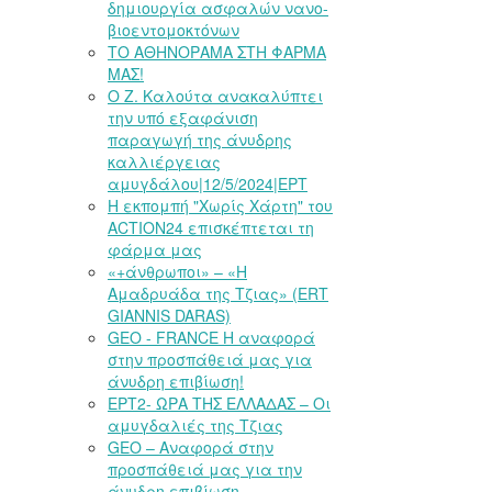
δημιουργία ασφαλών νανο-
βιοεντομοκτόνων
ΤΟ ΑΘΗΝΟΡΑΜΑ ΣΤΗ ΦΑΡΜΑ
ΜΑΣ!
Ο Ζ. Καλούτα ανακαλύπτει
την υπό εξαφάνιση
παραγωγή της άνυδρης
καλλιέργειας
αμυγδάλου|12/5/2024|ΕΡΤ
Η εκπομπή "Χωρίς Χάρτη" του
ACTION24 επισκέπτεται τη
φάρμα μας
«+άνθρωποι» – «Η
Αμαδρυάδα της Τζιας» (ERT
GIANNIS DARAS)
GEO - FRANCE Η αναφορά
στην προσπάθειά μας για
άνυδρη επιβίωση!
ΕΡΤ2- ΩΡΑ ΤΗΣ ΕΛΛΑΔΑΣ – Οι
αμυγδαλιές της Τζιας
GEO – Αναφορά στην
προσπάθειά μας για την
άνυδρη επιβίωση