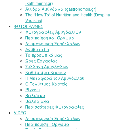
(kathimerini.gr)
Άνυδρα Αμύγδαλα (gastronomos.gr)
The "How To" of Nutrition and Health (Despina
Varaklas)
ΦΩΤΟΓΡΑΦΙΕΣ
Φωτογραφίες Αμυγδαλιών
Περιποίηση και Όργωμα
Απομάκρυνση Ξερόκλαδων
Δύσβατη Γη
Το προσωπικό μας
Ώρες Εργασίας
Συλλογή Αμυγδάλων
Καθάρισμα Καρπού
Η Μεταφορά του Αμυγδάλου
Ο Πολύτιμος Καρπός
Ρίγανη
Βάλσαμο
Βαλεριάνα
Περισσότερες Φωτογραφίες
VIDEO
Απομάκρυνση Ξερόκλαδων
Περιποίηση - Όργωμα