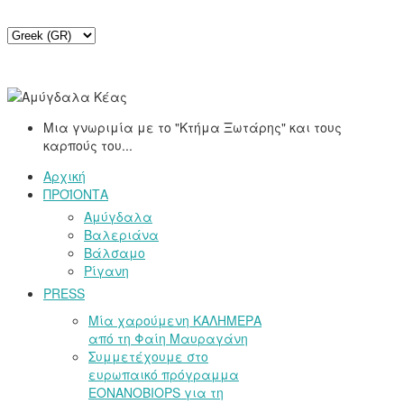
Μια γνωριμία με το "Κτήμα Ξωτάρης" και τους
καρπούς του...
Αρχική
ΠΡΟΪΟΝΤΑ
Αμύγδαλα
Βαλεριάνα
Βάλσαμο
Ρίγανη
PRESS
Μία χαρούμενη ΚΑΛΗΜΕΡΑ
από τη Φαίη Μαυραγάνη
Συμμετέχουμε στο
ευρωπαικό πρόγραμμα
EONANOBIOPS για τη