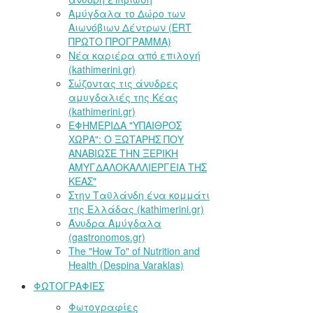
Αμύγδαλα το Δώρο των
Αιωνόβιων Δέντρων (ERT
ΠΡΩΤΟ ΠΡΟΓΡΑΜΜΑ)
Νέα καριέρα από επιλογή
(kathimerini.gr)
Σώζοντας τις άνυδρες
αμυγδαλιές της Κέας
(kathimerini.gr)
ΕΦΗΜΕΡΙΔΑ "ΥΠΑΙΘΡΟΣ
ΧΩΡΑ": Ο ΞΩΤΑΡΗΣ ΠΟΥ
ΑΝΑΒΙΩΣΕ ΤΗΝ ΞΕΡΙΚΗ
ΑΜΥΓΔΑΛΟΚΑΛΛΙΕΡΓΕΙΑ ΤΗΣ
ΚΕΑΣ"
Στην Ταϋλάνδη ένα κομμάτι
της Ελλάδας (kathimerini.gr)
Άνυδρα Αμύγδαλα
(gastronomos.gr)
The "How To" of Nutrition and
Health (Despina Varaklas)
ΦΩΤΟΓΡΑΦΙΕΣ
Φωτογραφίες