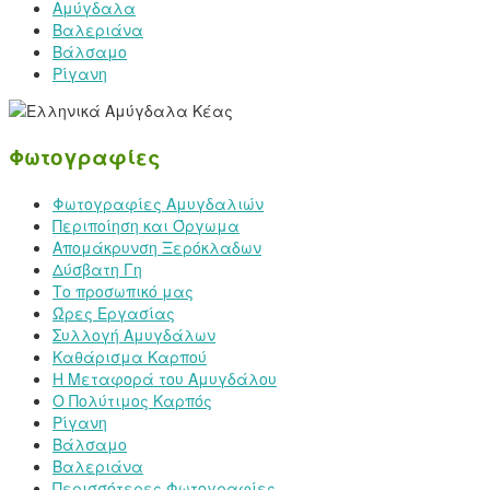
Αμύγδαλα
Βαλεριάνα
Βάλσαμο
Ρίγανη
Φωτογραφίες
Φωτογραφίες Αμυγδαλιών
Περιποίηση και Όργωμα
Απομάκρυνση Ξερόκλαδων
Δύσβατη Γη
Το προσωπικό μας
Ώρες Εργασίας
Συλλογή Αμυγδάλων
Καθάρισμα Καρπού
Η Μεταφορά του Αμυγδάλου
Ο Πολύτιμος Καρπός
Ρίγανη
Βάλσαμο
Βαλεριάνα
Περισσότερες Φωτογραφίες