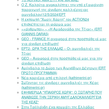
Ο Ζ. Καλούτα ανακαλύπτει την υπό εξαφάνιση
παραγωγή της άνυδρης καλλιέργειας
αμυγδάλου|12/5/2024|ΕΡΤ
Η εκπομπή "Χωρίς Χάρτη" του ACTION24
επισκέπτεται τη φάρμα μας
«+άνθρωποι» – «Η Αμαδρυάδα της Τζιας» (ERT
GIANNIS DARAS)
GEO - FRANCE Η αναφορά στην προσπάθειά μας
για άνυδρη επιβίωση!
ΕΡΤ2- ΩΡΑ ΤΗΣ ΕΛΛΑΔΑΣ – Οι αμυγδαλιές της
Τζιας
GEO – Αναφορά στην προσπάθειά μας για την
άνυδρη επιβίωση
Αμύγδαλα το Δώρο των Αιωνόβιων Δέντρων (ERT
ΠΡΩΤΟ ΠΡΟΓΡΑΜΜΑ)
Νέα καριέρα από επιλογή (kathimerini.gr)
Σώζοντας τις άνυδρες αμυγδαλιές της Κέας
(kathimerini.gr)
ΕΦΗΜΕΡΙΔΑ "ΥΠΑΙΘΡΟΣ ΧΩΡΑ": Ο ΞΩΤΑΡΗΣ ΠΟΥ
ΑΝΑΒΙΩΣΕ ΤΗΝ ΞΕΡΙΚΗ ΑΜΥΓΔΑΛΟΚΑΛΛΙΕΡΓΕΙΑ
ΤΗΣ ΚΕΑΣ"
Στην Ταϋλάνδη ένα κομμάτι της Ελλάδας