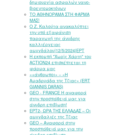
δημιουργία ασφαλών νανο-
βιοεντομοκτόνων
ΤΟ ΑΘΗΝΟΡΑΜΑ ΣΤΗ ΦΑΡΜΑ
ΜΑΣ!
Ο Ζ. Καλούτα ανακαλύπτει
την υπό εξαφάνιση
παραγωγή της άνυδρης
καλλιέργειας
αμυγδάλου|12/5/2024|ΕΡΤ
Η εκπομπή "Χωρίς Χάρτη" του
ACTION24 επισκέπτεται τη
φάρμα μας
«+άνθρωποι» – «Η
Αμαδρυάδα της Τζιας» (ERT
GIANNIS DARAS)
GEO - FRANCE Η αναφορά
στην προσπάθειά μας για
άνυδρη επιβίωση!
ΕΡΤ2- ΩΡΑ ΤΗΣ ΕΛΛΑΔΑΣ – Οι
αμυγδαλιές της Τζιας
GEO – Αναφορά στην
προσπάθειά μας για την
άνυδρη επιβίωση