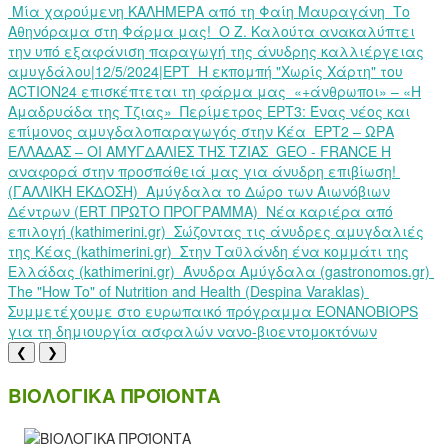
Μία χαρούμενη ΚΑΛΗΜΕΡΑ από τη Φαίη Μαυραγάνη
Το
Αθηνόραμα στη Φάρμα μας!
Ο Ζ. Καλούτα ανακαλύπτει
την υπό εξαφάνιση παραγωγή της άνυδρης καλλιέργειας
αμυγδάλου|12/5/2024|ΕΡΤ
Η εκπομπή "Χωρίς Χάρτη" του
ACTION24 επισκέπτεται τη φάρμα μας
«+άνθρωποι» – «Η
Αμαδρυάδα της Τζιας»
Περίμετρος ΕΡΤ3: Ένας νέος και
επίμονος αμυγδαλοπαραγωγός στην Κέα
ΕΡΤ2 – ΩΡΑ
ΕΛΛΑΔΑΣ – ΟΙ ΑΜΥΓΔΑΛΙΕΣ ΤΗΣ ΤΖΙΑΣ
GEO - FRANCE Η
αναφορά στην προσπάθειά μας για άνυδρη επιβίωση!
(ΓΑΛΛΙΚΗ ΕΚΔΟΣΗ)
Αμύγδαλα το Δώρο των Αιωνόβιων
Δέντρων (ERT ΠΡΩΤΟ ΠΡΟΓΡΑΜΜΑ)
Νέα καριέρα από
επιλογή (kathimerini.gr)
Σώζοντας τις άνυδρες αμυγδαλιές
της Κέας (kathimerini.gr)
Στην Ταϋλάνδη ένα κομμάτι της
Ελλάδας (kathimerini.gr)
Άνυδρα Αμύγδαλα (gastronomos.gr)
The "How To" of Nutrition and Health (Despina Varaklas)
Συμμετέχουμε στο ευρωπαικό πρόγραμμα EONANOBIOPS
για τη δημιουργία ασφαλών νανο-βιοεντομοκτόνων
❮
❯
ΒΙΟΛΟΓΙΚΑ ΠΡΟΪΟΝΤΑ