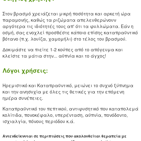
Στον βρασμό χρειάζεται μικρή ποσότητα και αρκετή ώρα
παραμονής, καθώς τα ριζώματα απελευθερώνουν
αργότερα τις ιδιότητές τους απ' ότι τα φυλλώματα. Εάν η
οσμή, σας ενοχλεί προσθέστε κάποιο επίσης καταπραϋντικό
βότανο (π.χ. λουίζα, χαμομήλι) στο τέλος του βρασμού.
Δοκιμάστε να πιείτε 1-2 κούπες από το απόγευμα και
κλείστε τα μάτια στην... αϋπνία και το άγχος!
Λόγοι χρήσεις:
Ηρεμιστικό και Καταπραϋντικό, μειώνει το συχνό ξύπνημα
και την ανησυχία με όλες τις θετικές για την επόμενη
ημέρα συνέπειες.
Καταπραϋντικό του πεπτικού, αντιφυσητικό που καταπολεμά
κολίτιδα, πονοκέφαλο, υπερένταση, αϋπνία, πονόδοντο,
ισχιαλγία, πόνους περιόδου κ.ά.
Αντενδείκνυται σε περιπτώσεις που ακολουθείται θεραπεία με