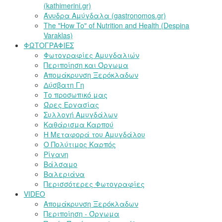
(kathimerini.gr)
Άνυδρα Αμύγδαλα (gastronomos.gr)
The "How To" of Nutrition and Health (Despina
Varaklas)
ΦΩΤΟΓΡΑΦΙΕΣ
Φωτογραφίες Αμυγδαλιών
Περιποίηση και Όργωμα
Απομάκρυνση Ξερόκλαδων
Δύσβατη Γη
Το προσωπικό μας
Ώρες Εργασίας
Συλλογή Αμυγδάλων
Καθάρισμα Καρπού
Η Μεταφορά του Αμυγδάλου
Ο Πολύτιμος Καρπός
Ρίγανη
Βάλσαμο
Βαλεριάνα
Περισσότερες Φωτογραφίες
VIDEO
Απομάκρυνση Ξερόκλαδων
Περιποίηση - Όργωμα