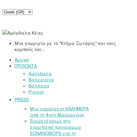
Μια γνωριμία με το "Κτήμα Ξωτάρης" και τους
καρπούς του...
Αρχική
ΠΡΟΪΟΝΤΑ
Αμύγδαλα
Βαλεριάνα
Βάλσαμο
Ρίγανη
PRESS
Μία χαρούμενη ΚΑΛΗΜΕΡΑ
από τη Φαίη Μαυραγάνη
Συμμετέχουμε στο
ευρωπαικό πρόγραμμα
EONANOBIOPS για τη