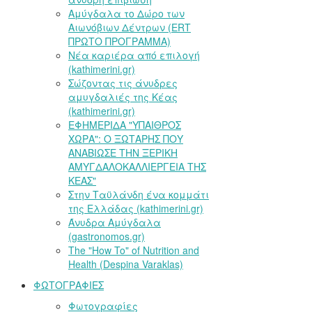
Αμύγδαλα το Δώρο των
Αιωνόβιων Δέντρων (ERT
ΠΡΩΤΟ ΠΡΟΓΡΑΜΜΑ)
Νέα καριέρα από επιλογή
(kathimerini.gr)
Σώζοντας τις άνυδρες
αμυγδαλιές της Κέας
(kathimerini.gr)
ΕΦΗΜΕΡΙΔΑ "ΥΠΑΙΘΡΟΣ
ΧΩΡΑ": Ο ΞΩΤΑΡΗΣ ΠΟΥ
ΑΝΑΒΙΩΣΕ ΤΗΝ ΞΕΡΙΚΗ
ΑΜΥΓΔΑΛΟΚΑΛΛΙΕΡΓΕΙΑ ΤΗΣ
ΚΕΑΣ"
Στην Ταϋλάνδη ένα κομμάτι
της Ελλάδας (kathimerini.gr)
Άνυδρα Αμύγδαλα
(gastronomos.gr)
The "How To" of Nutrition and
Health (Despina Varaklas)
ΦΩΤΟΓΡΑΦΙΕΣ
Φωτογραφίες