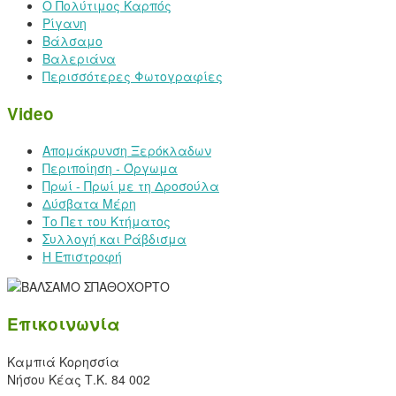
Ο Πολύτιμος Καρπός
Ρίγανη
Βάλσαμο
Βαλεριάνα
Περισσότερες Φωτογραφίες
Video
Απομάκρυνση Ξερόκλαδων
Περιποίηση - Όργωμα
Πρωί - Πρωί με τη Δροσούλα
Δύσβατα Μέρη
Το Πετ του Κτήματος
Συλλογή και Ράβδισμα
Η Επιστροφή
Επικοινωνία
Καμπιά Κορησσία
Νήσου Κέας Τ.Κ. 84 002