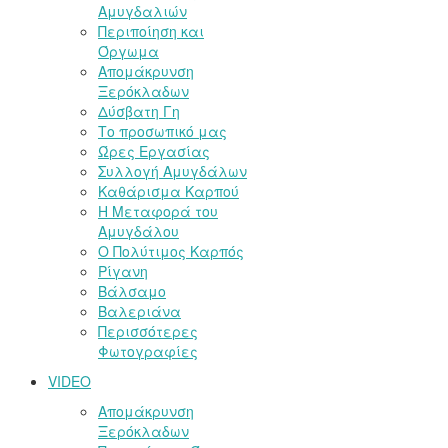
Αμυγδαλιών
Περιποίηση και
Όργωμα
Απομάκρυνση
Ξερόκλαδων
Δύσβατη Γη
Το προσωπικό μας
Ώρες Εργασίας
Συλλογή Αμυγδάλων
Καθάρισμα Καρπού
Η Μεταφορά του
Αμυγδάλου
Ο Πολύτιμος Καρπός
Ρίγανη
Βάλσαμο
Βαλεριάνα
Περισσότερες
Φωτογραφίες
VIDEO
Απομάκρυνση
Ξερόκλαδων