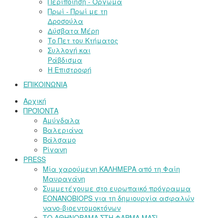
Περιποίηση - Όργωμα
Πρωί - Πρωί με τη
Δροσούλα
Δύσβατα Μέρη
Το Πετ του Κτήματος
Συλλογή και
Ράβδισμα
Η Επιστροφή
ΕΠΙΚΟΙΝΩΝΙΑ
Αρχική
ΠΡΟΪΟΝΤΑ
Αμύγδαλα
Βαλεριάνα
Βάλσαμο
Ρίγανη
PRESS
Μία χαρούμενη ΚΑΛΗΜΕΡΑ από τη Φαίη
Μαυραγάνη
Συμμετέχουμε στο ευρωπαικό πρόγραμμα
EONANOBIOPS για τη δημιουργία ασφαλών
νανο-βιοεντομοκτόνων
ΤΟ ΑΘΗΝΟΡΑΜΑ ΣΤΗ ΦΑΡΜΑ ΜΑΣ!