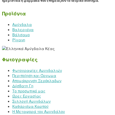
ηρεμιστικά ή φάρμακα που επηρεάζουν το νευρικό σύστημα.
Προϊόντα
Αμύγδαλα
Βαλεριάνα
Βάλσαμο
Ρίγανη
Φωτογραφίες
Φωτογραφίες Αμυγδαλιών
Περιποίηση και Όργωμα
Απομάκρυνση Ξερόκλαδων
Δύσβατη Γη
Το προσωπικό μας
Ώρες Εργασίας
Συλλογή Αμυγδάλων
Καθάρισμα Καρπού
Η Μεταφορά του Αμυγδάλου