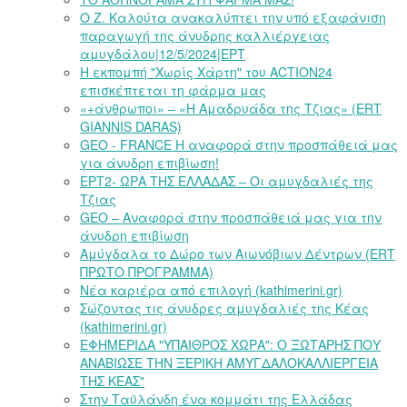
Ο Ζ. Καλούτα ανακαλύπτει την υπό εξαφάνιση
παραγωγή της άνυδρης καλλιέργειας
αμυγδάλου|12/5/2024|ΕΡΤ
Η εκπομπή "Χωρίς Χάρτη" του ACTION24
επισκέπτεται τη φάρμα μας
«+άνθρωποι» – «Η Αμαδρυάδα της Τζιας» (ERT
GIANNIS DARAS)
GEO - FRANCE Η αναφορά στην προσπάθειά μας
για άνυδρη επιβίωση!
ΕΡΤ2- ΩΡΑ ΤΗΣ ΕΛΛΑΔΑΣ – Οι αμυγδαλιές της
Τζιας
GEO – Αναφορά στην προσπάθειά μας για την
άνυδρη επιβίωση
Αμύγδαλα το Δώρο των Αιωνόβιων Δέντρων (ERT
ΠΡΩΤΟ ΠΡΟΓΡΑΜΜΑ)
Νέα καριέρα από επιλογή (kathimerini.gr)
Σώζοντας τις άνυδρες αμυγδαλιές της Κέας
(kathimerini.gr)
ΕΦΗΜΕΡΙΔΑ "ΥΠΑΙΘΡΟΣ ΧΩΡΑ": Ο ΞΩΤΑΡΗΣ ΠΟΥ
ΑΝΑΒΙΩΣΕ ΤΗΝ ΞΕΡΙΚΗ ΑΜΥΓΔΑΛΟΚΑΛΛΙΕΡΓΕΙΑ
ΤΗΣ ΚΕΑΣ"
Στην Ταϋλάνδη ένα κομμάτι της Ελλάδας